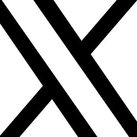
「セグメント配信機能」でブロック件数が減少するなど、自治体の課題が解決された
INEを活用した「セグメント配信」や「予約システム」がもたらす利便性！自治体D
ATEWAY 2024」出展レポート ～スマート公共ラボの挑戦～
自治体DXで市民サービスが向上！LINEを活用した情報一元化の取り組みを取材
INE公式アカウントの「ブロック件数」が減少し「友だち登録数」は増加！自治体の
「セグメント配信」でブロック件数が減少！LINEを活用した「GovTechプログ
スマート公共ラボ活用事例セミナー 『LINEによる「子育て支援」と「防災強化」で
スマート公共ラボ活用事例セミナー ～スマート公共ラボ電子申請 福岡県大川市の事
ート公共ラボ for GovTechプログラム」で変わる自治体の情報発信！セグメン
報発信を「メール」から「LINE」に変更したことで“自治体の課題”が解決した理由と
hプログラム』の課外授業 「LINE公式アカウントが自治体の課題を解決する」
hプログラム』の課外授業 「LINEが高齢者に選ばれる理由とは？」
向けLINE公式アカウントを活用した 電子申請・施設予約を開始。プレイネクスト
INEを活用した行政サービスが住民に好評！「スマート公共ラボ電子申請」利用増の
「セグメント配信機能」でブロック件数が減少するなど、自治体の課題が解決された
ストかつ短期間で開設。「発信する情報に親近感が増しました」
】LINE公式アカウントを刷新！DX化による「子育て・防災情報」の強化と「市民参
政サービスのデジタル化を取材！LINEを活用したスマート公共ラボ電子申請の成功
期間はわずか２カ月！市民と職員双方の課題を解決する「てのひら市役所」の実現
hプログラム』の課外授業 「自治体の課題は“行政DX”で解決する！（後編）」
課間の調整に注力！2ヶ月間でスムーズな導入構築に成功した秘訣とは？
hプログラム』の課外授業 「LINEが高齢者に選ばれる理由とは？」
マート公共ラボ活用事例セミナー ～住民の60%が利用する福岡県春日市の事例～
E GovTechプログラムの「セグメント配信」で受け手のニーズに応じた情報発信
台風地域の「防災・交通情報」をLINEでスピーディ発信！DX化による暮らしの変化
INEを活用した行政サービスが住民に好評！「スマート公共ラボ電子申請」利用増の
マート公共ラボ活用事例セミナー ～LINE公式アカウントを活用した市民サービス
hプログラム』の課外授業 「ごみ捨てが楽しい!?」
事例～