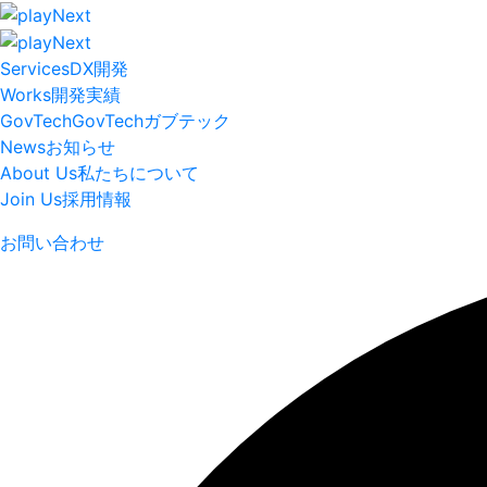
Services
DX開発
Works
開発実績
GovTech
GovTech
ガブテック
News
お知らせ
About Us
私たちについて
Join Us
採用情報
お問い合わせ