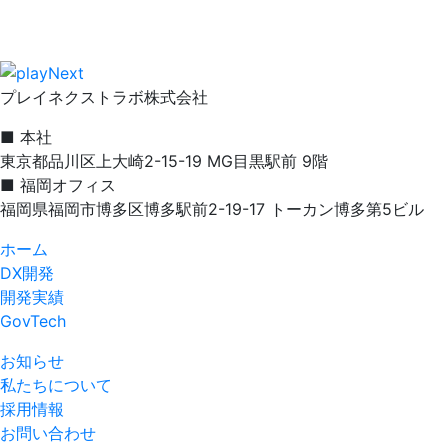
【静岡県河津町】ごみ
【イベント開催】LIN
【福岡県うきは市】L
【レポート】第10回
『LINE GovTec
【レポート】第22回
第18回スマート公共ラ
『LINE GovTec
【筑紫野市】市民向け
の事例〜』
【長野県 伊那市】地
プレイネクストラボ株式会社
【レポート】第24回
「TOHOKU DX G
【レポート】第24回
【レポート】第6回ス
【山形県 真室川町】
【福岡県春日市】LI
【福岡県春日市】LI
【北海道 留寿都村】「新
【岐阜県庁】県民向けA
発信 山形県山形市の
自治体を取材
入後の効果＆今後の展
■ 本社
【愛知県大府市】LI
東京都品川区上大崎2-15-19 MG目黒駅前 9階
■ 福岡オフィス
【北海道安平町】LIN
【埼玉県上尾市】「ス
【佐賀県鹿島市 DX事
【静岡県 伊豆の国市
『LINE GovTec
【山形県山形市】プレ
【山形県山形市】プレ
『LINE GovTec
【イベントレポート】
材
材
福岡県福岡市博多区博多駅前2-19-17 トーカン博多第5ビル
【青森県 十和田市】
ホーム
【北海道当麻町 DX
【茨城県つくばみらい
【北海道安平町】LIN
【青森県 八戸市】各
『LINE GovTe
【レポート】第12回
【レポート】第12回
『LINE GovTec
【イベント開催】「スマ
DX開発
るスモールスタート自
るスモールスタート自
開発実績
【佐賀県鹿島市】構築
とは？
GovTech
【岡山県新見市】LI
【レポート】第25回ス
【岡山県新見市】LI
住民に訊いた真に求め
【北海道 千歳市】L
【鳥取県鳥取市】「スマ
【愛知県大府市】LI
『LINE GovTec
【イベントレポート】自
くPRする理由とは？
材
お知らせ
【レポート】第6回ス
私たちについて
発信 山形県山形市の
採用情報
【レポート】第21回ス
【岐阜県笠松町】「ス
【レポート】第22回
『LINE GovTe
『LINE GovTe
【佐賀県鹿島市】構築
【青森県 十和田市】
『LINE GovTec
「TOHOKU DX G
とは？
お問い合わせ
【青森県 八戸市】各