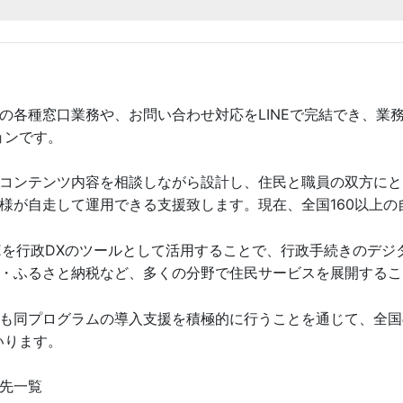
現場が疲弊しない自治体LINEのDXとサポート体制
住民CRMシステム「スマート公共ラボ デジタル通知」説明会
住民CRMシステム「スマート公共ラボ デジタル通知」説明会
メント配信×メール連携で「学級閉鎖等のお知らせ」を迅速に届ける
スマート公共ラボ活用事例セミナー ～1ヶ月で運用開始する行政DXの伴走型サポート
スマート公共ラボ活用事例セミナー ～住民起点の自治体DXを実現する八戸市の事例
NEから確定申告予約〜来庁不要で完結するカレンダー予約の活用〜
INEで粗大ごみ収集予約を完結。キャッシュレス決済、複数収集業者との連携にも対
事例で学ぶLINEを活用したごみ関連DXまとめ〜10月29日無料開催！
Eで完結!電子申請や予約システムが変えた窓口業務!安平町の多機能LINE活用術
生成AIオープンソース「源内」を活用した自治体AXの実証実験を開始
心情報をLINEで一元配信〜防災・防犯・環境情報を受信希望に応じて届ける仕組み
現場が疲弊しない自治体LINEのDXとサポート体制
現場が疲弊しない自治体LINEのDXとサポート体制
INE住民サービスを刷新〜専門知識不要の電子申請と住民視点の運用〜
スマート公共ラボ活用事例セミナー ～あらゆる公共施設をGPS連携する施設検索 大
マート公共ラボ活用事例セミナー ～LINEでかわるまちの通報～
ート公共ラボ活用事例セミナー ～Chat GPTの確定申告業務への活用 福岡県宮
集予約のLINE申込を開始
スマート公共ラボ活用事例セミナー ～物価高騰対策の給付業務を70％削減した北海道
マート公共ラボ活用事例セミナー LINEによる保健事業の予約受付で業務負荷が大幅
チャットボット「いわみ案内人「AI 町長」」を公開
の各種窓口業務や、お問い合わせ対応をLINEで完結でき、業
ョンです。
情報をLINEへ自動連携で即時配信
NEで証明書発行をオンライン化。住民に身近な窓口から進める電子申請の取り組み
LINE電子申請の導入と運用を成功の秘訣 ～全国の事例から分析～
Eで完結!電子申請や予約システムが変えた窓口業務!安平町の多機能LINE活用術
hプログラム』の課外授業 「LINEを活用した観光産業の活性化とは？」
スマート公共ラボ活用事例セミナー ～1ヶ月で運用開始する行政DXの伴走型サポート
期間はわずか２カ月！市民と職員双方の課題を解決する「てのひら市役所」の実現
スマート公共ラボ活用事例セミナー ～最新事例で学ぶLINEを活用したごみ関連DXま
NE活用で行政DXを推進。若年層との新たな接点を創出
hプログラム』の課外授業 「LINEで医療現場を革新」
Iチャットボット「スマート公共ラボ AIコンシェルジュ」を公開
コンテンツ内容を相談しながら設計し、住民と職員の双方にと
様が自走して運用できる支援致します。現在、全国160以上の
NE活用で「マイ・タイムライン」作成を日常に。「自助・共助」の防災体制強化を目
NEで子育て関連の手続きをオンライン化。認定申請や各種届出をスマートフォンで完
自治体LINEのプロモーション施策成功事例セミナー
NE活用で行政DXを推進。若年層との新たな接点を創出
報配信の新戦略を取材！「セグメント配信」「移住メニュー」がもたらす市の未来と
スマート公共ラボ活用事例セミナー ～あらゆる公共施設をGPS連携する施設検索 大
若市がプレイネクストラボと協働で「ChatGPT」の活用を拡大！確定申告の問い合
の日から防災情報までLINEでプッシュ通知。町の“デジタル回覧板”が暮らしの安心
スマート公共ラボ活用事例セミナー ～住民起点の自治体DXを実現する八戸市の事例
る自治体のデジタル行政改革！鍵は『子育て・教育』『モビリティ』『健康福祉』
AIチャットボット「スマート公共ラボ AIコンシェルジュ」を公開
上
NEを行政DXのツールとして活用することで、行政手続きのデ
・ふるさと納税など、多くの分野で住民サービスを展開するこ
セミナー『あらゆる公共施設をGPS連携する施設検索大分県国東市の事例』をテーマに
ATEWAY 2025」出展レポート ～青森県十和田市と発信する防災DXの最前線～
LINE電子申請の導入と運用を成功の秘訣 ～全国の事例から分析～
マート公共ラボ活用事例セミナー ～LINE友だち登録2倍の裏側 限られたDX人材
NE公式アカウント運用成功の秘訣とは？住民満足度向上の工夫を取材
ち登録数が約4倍増！LINE GovTechプログラムの発信力が高まった「平戸観光協
宮若市がプレイネクストラボと協働して「ChatGPT」を実際の業務で活用する実証
事例で学ぶLINEを活用したごみ関連DXまとめ〜10月29日無料開催！
ラボ活用事例セミナー『住民起点の自治体DXを実現する八戸市の事例』を6月30日無
軽に導入できる「新型コロナワクチン予約ツール」で友だち登録数が拡大！人件費も
Iチャットボット「スマート公共ラボ AIコンシェルジュ」を公開
AI」を活用し、業務の自動化や効率化を実装する行政DXを本格展開へ |自治体のDX化
も同プログラムの導入支援を積極的に行うことを通じて、全国
イネクストラボと締結した「DX推進に係る連携協定」で進化する市民サービス！LI
いります。
マート公共ラボ活用事例セミナー ～LINE友だち登録2倍の裏側 限られたDX人材
疲弊しない自治体LINEのDXとサポート体制(5/28)
の日から防災情報までLINEでプッシュ通知。町の“デジタル回覧板”が暮らしの安心
マート公共ラボ活用事例セミナー ～LINEを活用した子育て事業DX事例 予約機能で
マート公共ラボ活用事例セミナー ～LINEを活用した観光ガイド～
NE活用で行政DXを推進。若年層との新たな接点を創出
ボ活用事例セミナー『LINEでマイ・タイムライン~24時間どこでも備えられる防災
マート公共ラボ活用事例セミナー〜行かない、待たない、書かない自治体のデジタル総合
Iチャットボット「スマート公共ラボ AIコンシェルジュ」を公開
先一覧
INEを活用した「セグメント配信」や「予約システム」がもたらす利便性！自治体D