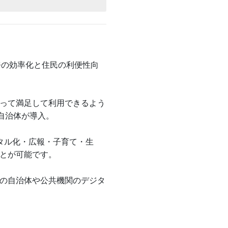
とは～
～
応
を構築〜
分県国東市の事例～
若市の事例～
当麻町のDX事例～
減 〜留寿都村の事例〜
務の効率化と住民の利便性向
とは～
に向けて、デジタル変革が進む理由
とめ〜
って満足して利用できるよう
自治体が導入。
指して
結
は？
分県国東市の事例～
わせにAIエンジンを導入する取り組
を届ける
～
利用者満足度調査レポート
ジタル化・広報・子育て・生
とが可能です。
11月29日無料開催！
で推進する佐賀県鹿島市の事例〜
会」の施策とは？
実験を開始！市民の利便性向上を目
料開催！
削減できたという自治体の現場を取
をLINEで実現 プレイネクストラ
の自治体や公共機関のデジタ
NE活用によるDX化のメリットを取
で推進する佐賀県鹿島市の事例〜
を届ける
電話受付の業務負荷90%削減～
~』をテーマに3月27日無料開催！
窓口 LINEで実現する行政DXの
Xの課題解決へのヒントを取材