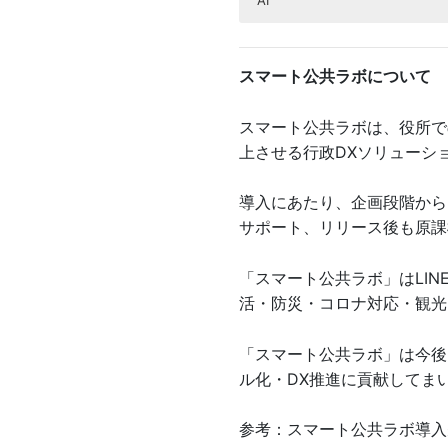
AI
【イベントレポート】
【イベントレポート】
【イベントレポート】
【兵庫県伊丹市】セグ
【レポート】第17回
【レポート】第22回
【佐賀県鹿島市】LI
【福岡県筑紫野市】L
【環境課職員向け】最新
【北海道安平町】LIN
デジタル庁が公開する
スマート公共ラボについて
【千葉県庁】安全・安
【イベントレポート】
【イベントレポート】
【福岡県うきは市】L
【レポート】第16回
【レポート】第18回ス
【レポート】第8回スマ
【筑紫野市】粗大ごみ収
【レポート】第24回
【レポート】第9回ス
【岩美町】住民向けAI
スマート公共ラボは、役所で
上させる行政DXソリューシ
【秋田県庁】クマ出没
【山形県大江町】LI
【イベントレポート】
【北海道安平町】LIN
『LINE GovTec
【レポート】第17回
【佐賀県鹿島市】構築
【レポート】第26回
【岡山県新見市】LI
『LINE GovTec
【養父市】住民向けA
とは？
導入にあたり、企画段階から
サポート、リリース後も原課
【佐賀県唐津市】LI
【北海道滝川市】LI
【イベントレポート】
【岡山県新見市】LI
【北海道 江別市】情
【レポート】第16回
【自治体初】福岡県宮
【静岡県河津町】ごみ
【レポート】第22回
住民に訊いた真に求め
【軽井沢町】町民向け
みで市民サービスを向
「スマート公共ラボ」はLI
活・防災・コロナ対応・観光
第16回スマート公共ラボ活用事例
「TOHOKU DX G
【イベントレポート】
【レポート】第25回ス
【福岡県春日市】LI
【長崎県 平戸市】友だ
【実績紹介】福岡県 
【環境課職員向け】最新
第22回スマート公共
【高知県 宿毛市】手
【上郡町】住民向けA
的に「対話型AI・生成
材
「スマート公共ラボ」は今後
ボ株式会社
【山形県山形市】プレ
ル化・DX推進に貢献してま
材
【レポート】第25回ス
【イベント開催】現場が
【静岡県河津町】ごみ
【レポート】第13回ス
【レポート】第4回ス
【岡山県新見市】LI
第19回スマート公共ラ
【レポート】第1回ス
【瀬戸市】市民向けA
最新事例〜
参考：スマート公共ラボ導入
【長野県小布施町】L