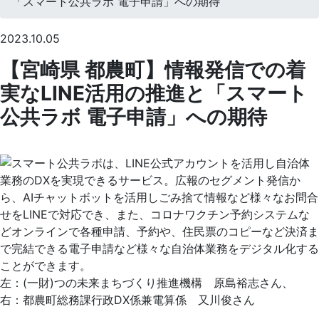
「スマート公共ラボ 電子申請」への期待
2023.10.05
【宮崎県 都農町】情報発信での着
実なLINE活用の推進と「スマート
公共ラボ 電子申請」への期待
左：(一財)つの未来まちづくり推進機構 原島裕志さん、
右：都農町総務課行政DX係兼電算係 又川俊さん