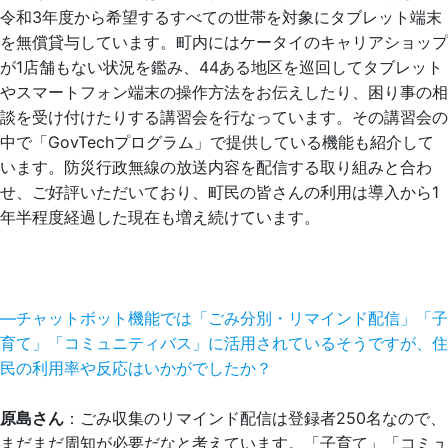
令和3年度から希望するすべての世帯を対象にタブレット端末
を無償貸与しています。町内にはケータイのキャリアショップ
が1店舗もない状況を鑑み、44ある地区を巡回してタブレット
やスマートフォン端末の操作方法をお伝えしたり、困り事の相
談を受け付けたりする講習会を行なっています。その講習会の
中で「GovTechプログラム」で提供している機能も紹介して
います。防災行政無線の放送内容を配信する取り組みと合わ
せ、ご好評いただいており、町民の皆さんの利用は導入から1
年半程度経過した現在も増え続けています。
―チャットボット機能では「ごみ分別・リマインド配信」「子
育て」「コミュニティバス」に活用されているそうですが、住
民の利用率や反応はいかがでしたか？
原島さん
：ごみ収集のリマインド配信は登録者250名なので、
まだまだ周知が必要だなと考えています。「子育て」「コミュ