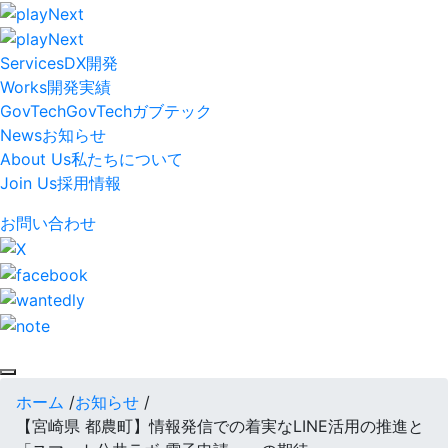
Services
DX開発
Works
開発実績
GovTech
GovTech
ガブテック
News
お知らせ
About Us
私たちについて
Join Us
採用情報
お問い合わせ
ホーム
/
お知らせ
/
【宮崎県 都農町】情報発信での着実なLINE活用の推進と