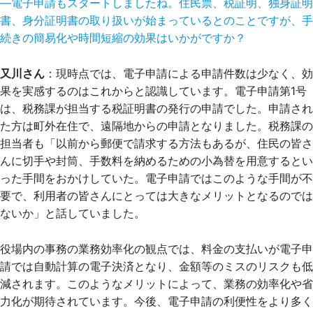
―電子申請もスタートしましたね。住民票、税証明、独身証明
書、身分証明書の取り扱いが始まっているとのことですが、手
続きの簡易化や時間短縮の効果はいかがですか？
又川さん
：現時点では、電子申請による申請件数は少なく、効
果を実感するのはこれからと認識しています。電子申請第1号
は、税務課が担当する税証明書の発行の申請でした。申請され
た方は町外在住で、遠隔地からの申請となりました。税務課の
担当者も「以前から郵便で請求する方法もあるが、住民の皆さ
んに切手や封筒、手数料を納めるための小為替を用意するとい
った手間をおかけしていた。電子申請ではこのような手間が不
要で、利用者の皆さんにとっては大きなメリットとなるのでは
ないか」と話していました。
役場内の事務の業務効率化の観点では、料金の支払いが電子申
請では自動計算の電子決済となり、金額等のミスのリスクも低
減されます。このようなメリットによって、業務の効率化や省
力化が期待されています。今後、電子申請の利便性をより多く