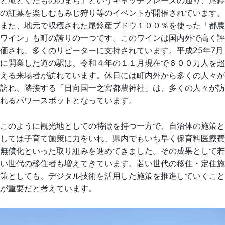
の紅葉を楽しむもみじ狩り等のイベントが開催されています。
また、地元で収穫された尾鈴産ブドウ１００％を使った「都農
ワイン」も町の誇りの一つです。このワインは国内外で高く評
価され、多くのリピーターに支持されています。平成25年7月
に開業した道の駅は、令和４年の１１月現在で６００万人を超
える来場者が訪れています。休日には町内外から多くの人々が
訪れ、隣接する「日向国一之宮都農神社」は、多くの人々が訪
れるパワースポットとなっています。
このように観光地としての特徴を持つ一方で、自治体の施策と
しては子育て施策に力をいれ、県内でもいち早く保育料医療費
無償化といった取り組みを進めてきました。その成果として若
い世代の移住者も増えてきています。若い世代の移住・定住施
策としても、デジタル技術を活用した施策を推進していくこと
が重要だと考えています。