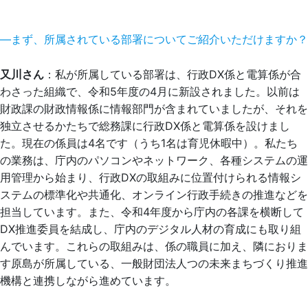
―まず、所属されている部署についてご紹介いただけますか？
又川さん
：私が所属している部署は、行政DX係と電算係が合
わさった組織で、令和5年度の4月に新設されました。以前は
財政課の財政情報係に情報部門が含まれていましたが、それを
独立させるかたちで総務課に行政DX係と電算係を設けまし
た。現在の係員は4名です（うち1名は育児休暇中）。私たち
の業務は、庁内のパソコンやネットワーク、各種システムの運
用管理から始まり、行政DXの取組みに位置付けられる情報シ
ステムの標準化や共通化、オンライン行政手続きの推進などを
担当しています。また、令和4年度から庁内の各課を横断して
DX推進委員を結成し、庁内のデジタル人材の育成にも取り組
んでいます。これらの取組みは、係の職員に加え、隣におりま
す原島が所属している、一般財団法人つの未来まちづくり推進
機構と連携しながら進めています。