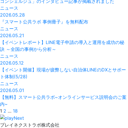
コンシェルジュ」のインタビュー記事が掲載されました
ニュース
2026.05.28
『スマート公共ラボ 事例冊子』を無料配布
ニュース
2026.05.21
【イベントレポート】LINE電子申請の導入と運用を成功の秘
訣 ～全国の事例から分析～
ニュース
2026.05.12
【イベント開催】現場が疲弊しない自治体LINEのDXとサポー
ト体制(5/28)
ニュース
2026.05.01
【無料】スマート公共ラボ~オンラインサービス説明会のご案
内~
投
1
2
…
18
稿
プレイネクストラボ株式会社