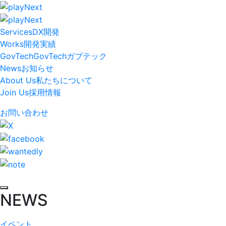
Services
DX開発
Works
開発実績
GovTech
GovTech
ガブテック
News
お知らせ
About Us
私たちについて
Join Us
採用情報
お問い合わせ
NEWS
イベント