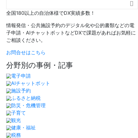

全国180以上の自治体様でDX実績多数！
情報発信・公共施設予約のデジタル化や公的書類などの電
子申請・AIチャットボットなどDXで課題があればお気軽に
ご相談ください。
お問合せはこちら
分野別の事例・記事
電子申請
AIチャットボット
施設予約
ふるさと納税
防災・危機管理
子育て
観光
健康・福祉
税務