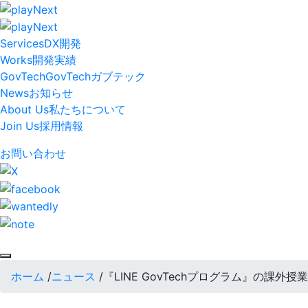
Services
DX開発
Works
開発実績
GovTech
GovTech
ガブテック
News
お知らせ
About Us
私たちについて
Join Us
採用情報
お問い合わせ
ホーム
/
ニュース
/
『LINE GovTechプログラム』の課