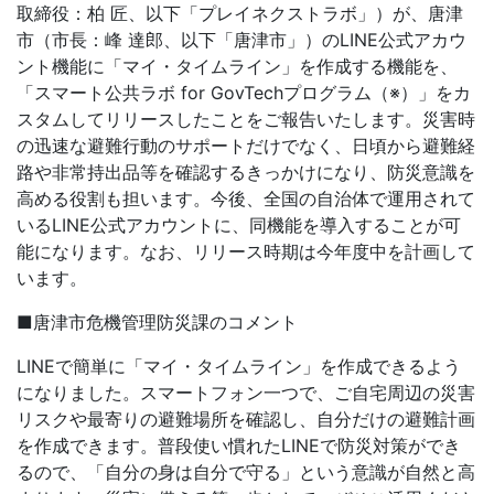
取締役：柏 匠、以下「プレイネクストラボ」）が、唐津
市（市長：峰 達郎、以下「唐津市」）のLINE公式アカウ
ント機能に「マイ・タイムライン」を作成する機能を、
「スマート公共ラボ for GovTechプログラム（※）」をカ
スタムしてリリースしたことをご報告いたします。災害時
の迅速な避難行動のサポートだけでなく、日頃から避難経
路や非常持出品等を確認するきっかけになり、防災意識を
高める役割も担います。今後、全国の自治体で運用されて
いるLINE公式アカウントに、同機能を導入することが可
能になります。なお、リリース時期は今年度中を計画して
います。
■唐津市危機管理防災課のコメント
LINEで簡単に「マイ・タイムライン」を作成できるよう
になりました。スマートフォン一つで、ご自宅周辺の災害
リスクや最寄りの避難場所を確認し、自分だけの避難計画
を作成できます。普段使い慣れたLINEで防災対策ができ
るので、「自分の身は自分で守る」という意識が自然と高