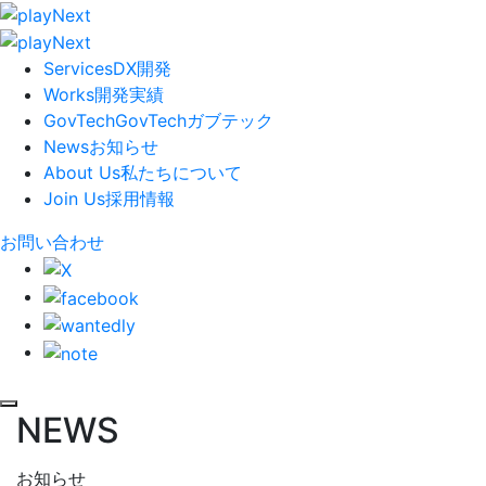
Services
DX開発
Works
開発実績
GovTech
GovTech
ガブテック
News
お知らせ
About Us
私たちについて
Join Us
採用情報
お問い合わせ
NEWS
お知らせ