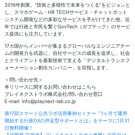
2016年創業。”技術と多様性で未来をつくる”をビジョンと
し、スマホゲーム・HR TECHサービス・チャットボット
システム開発などの多彩なサービスを手がけてきた他、近
年では行政と市民を繋ぐGovTech（ガブテック）のサービ
ス提供にも注力しています。
17カ国からメンバーが集まるグローバルなエンジニアチー
ムの開発力を武器に、自社サービスの成長を追求し、社会
とクライアントを最新技術で支える「デジタルトランスフ
ォーメーション創出カンパニー」を目指します。
＜問い合わせ先＞
本リリースに関するお問い合わせはこちら
プレイネクストラボ株式会社/問い合わせ窓口
E-mail: info@playnext-lab.co.jp
第17回スマート公共ラボ活用事例セミナー『1ヶ月で運用
開始する行政DXの伴走型サポートとは』をテーマに1月31
日無料開催！
【福岡県 宮若市】プレイネクストラボと連携し住民向け