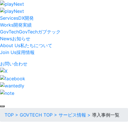
Services
DX開発
Works
開発実績
GovTech
GovTech
ガブテック
News
お知らせ
About Us
私たちについて
Join Us
採用情報
お問い合わせ
TOP
>
GOVTECH TOP
>
サービス情報
>
導入事例一覧