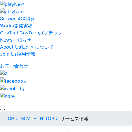
Services
DX開発
Works
開発実績
GovTech
GovTech
ガブテック
News
お知らせ
About Us
私たちについて
Join Us
採用情報
お問い合わせ
TOP
>
GOVTECH TOP
>
サービス情報