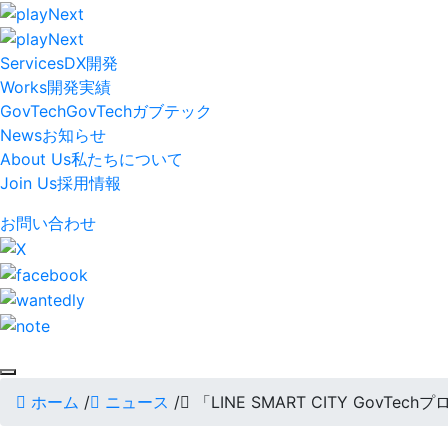
Services
DX開発
Works
開発実績
GovTech
GovTech
ガブテック
News
お知らせ
About Us
私たちについて
Join Us
採用情報
お問い合わせ
ホーム
/
ニュース
/
「LINE SMART CITY GovT