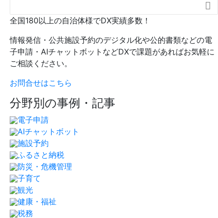

全国180以上の自治体様でDX実績多数！
情報発信・公共施設予約のデジタル化や公的書類などの電
子申請・AIチャットボットなどDXで課題があればお気軽に
ご相談ください。
お問合せはこちら
分野別の事例・記事
電子申請
AIチャットボット
施設予約
ふるさと納税
防災・危機管理
子育て
観光
健康・福祉
税務