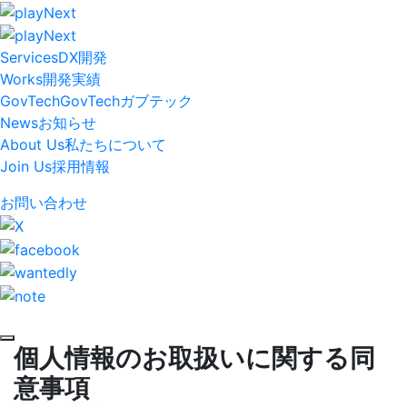
Services
DX開発
Works
開発実績
GovTech
GovTech
ガブテック
News
お知らせ
About Us
私たちについて
Join Us
採用情報
お問い合わせ
個人情報のお取扱いに関する同
意事項