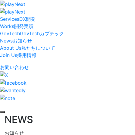
Services
DX開発
Works
開発実績
GovTech
GovTech
ガブテック
News
お知らせ
About Us
私たちについて
Join Us
採用情報
お問い合わせ
NEWS
お知らせ