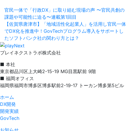
官民一体で「行政DX」に取り組む現場の声 〜官民共創の
課題や可能性に迫る〜連載第1回目
【佐賀県唐津市】「地域活性化起業人」を活用し官民一体
でDX化を推進中！GovTechプログラム導入をサポートし
たソフトバンク社の関わり方とは？
プレイネクストラボ株式会社
■ 本社
東京都品川区上大崎2-15-19 MG目黒駅前 9階
■ 福岡オフィス
福岡県福岡市博多区博多駅前2-19-17 トーカン博多第5ビル
ホーム
DX開発
開発実績
GovTech
お知らせ