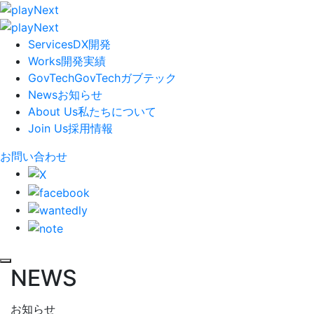
Services
DX開発
Works
開発実績
GovTech
GovTech
ガブテック
News
お知らせ
About Us
私たちについて
Join Us
採用情報
お問い合わせ
NEWS
お知らせ