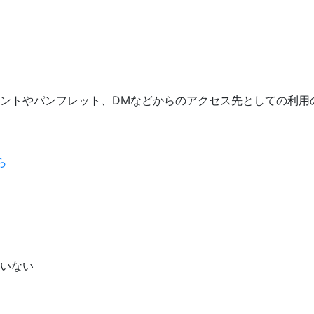
ト
やパンフレット、DMなどからのアクセス先としての利用の他に、
ら
いない