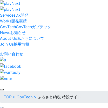
Services
DX開発
Works
開発実績
GovTech
GovTech
ガブテック
News
お知らせ
About Us
私たちについて
Join Us
採用情報
お問い合わせ
TOP
>
GovTech
>
ふるさと納税 特設サイト