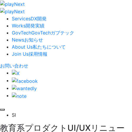
Services
DX開発
Works
開発実績
GovTech
GovTech
ガブテック
News
お知らせ
About Us
私たちについて
Join Us
採用情報
お問い合わせ
SI
教育系プロダクトUI/UXリニュー