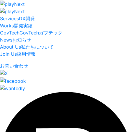
Services
DX開発
Works
開発実績
GovTech
GovTech
ガブテック
News
お知らせ
About Us
私たちについて
Join Us
採用情報
お問い合わせ