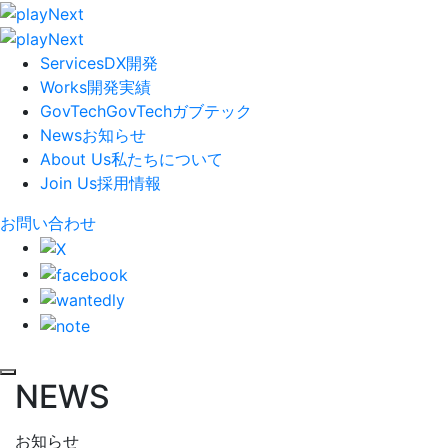
Services
DX開発
Works
開発実績
GovTech
GovTech
ガブテック
News
お知らせ
About Us
私たちについて
Join Us
採用情報
お問い合わせ
NEWS
お知らせ