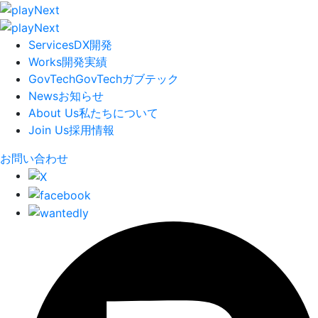
Services
DX開発
Works
開発実績
GovTech
GovTech
ガブテック
News
お知らせ
About Us
私たちについて
Join Us
採用情報
お問い合わせ