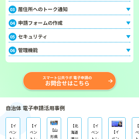
居住所へのトーク通知
03
申請フォームの作成
04
セキュリティ
05
管理機能
06
スマート公共ラボ 電子申請の
お問合せはこちら
自治体 電子申請活用事例
【イ
【イ
【北
【イ
【
【山
【イ
ベン
ベン
海道
ベン
ベ
形県
ベン
トレ
トレ
滝川
トレ
ト