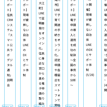
大江
ト開
ポー
ポー
市】
ポー
催
町】
催】
ト】
ト】
LINE
ト】
LI
LINE
現場
住民
現場
で子
LINE
電
で証
が疲
CRM
が疲
育て
電子
申
明書
弊し
シス
弊し
関連
申請
の
発行
ない
テム
ない
の手
の導
入
をオ
自治
「ス
自治
続き
入と
運
ンラ
体
マー
体
をオ
運用
の
イン
LINE
ト公
LINE
ンラ
を成
功
化。
のDX
共ラ
の
イン
功の
秘
住民
とサ
ボ
DX
化。
秘訣
~
に身
ポー
デジ
とサ
認定
～全
国
近な
ト体
タル
ポー
申請
国の
事
窓口
制
通
ト体
や各
事例
か
から
(5/28)
知」
制
種届
から
分
進め
説明
出を
分析
~
る電
会
スマ
～
(4
子申
ート
開
請の
フォ
取り
ンで
組み
完結