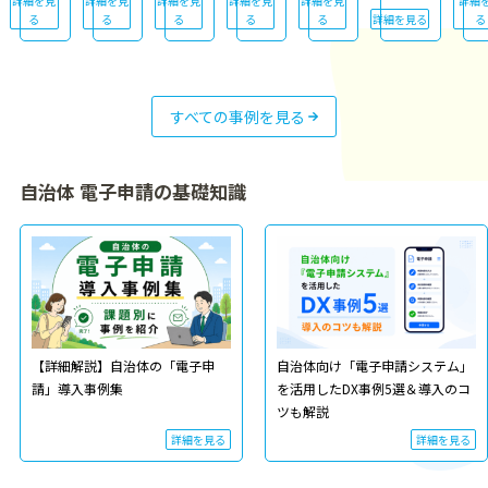
詳細を見
詳細を見
詳細を見
詳細を見
詳細を見
詳細
る
る
る
る
る
詳細を見る
る
すべての事例を見る
自治体 電子申請の基礎知識
【詳細解説】自治体の「電子申
自治体向け「電子申請システム」
請」導入事例集
を活用したDX事例5選＆導入のコ
ツも解説
詳細を見る
詳細を見る