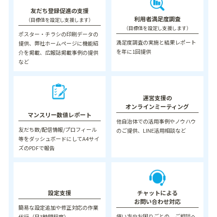
友だち登録促進の支援
利用者満足度調査
（目標値を設定し支援します）
（目標値を設定し支援します）
ポスター・チラシの印刷データの
満足度調査の実施と結果レポート
提供、
弊社ホームページに機能紹
を年に1回提供
介を掲載、
広報誌掲載事例の提供
など
運営支援の
オンラインミーティング
マンスリー数値レポート
他自治体での活用事例やノウハウ
友だち数/配信情報/プロフィール
のご提供、LINE活用相談など
等をダッシュボードにしてA4サイ
ズのPDFで報告
チャットによる
設定支援
お問い合わせ対応
簡易な設定追加や修正対応の作業
使い方やお困りごとの、ご相談へ
代行（月3時間程度）