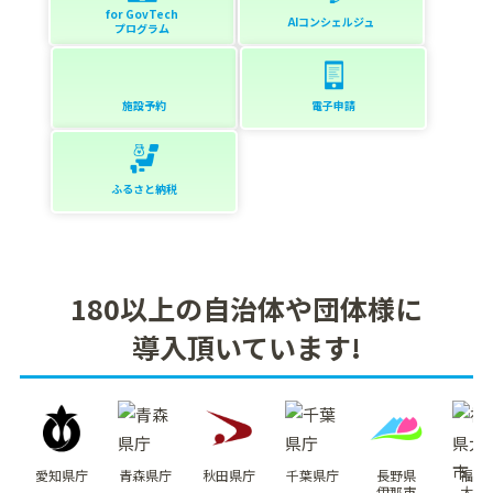
for GovTech
AIコンシェルジュ
プログラム
施設予約
電子申請
ふるさと納税
180以上の自治体や団体様に
導入頂いています!
愛知県庁
青森県庁
秋田県庁
千葉県庁
長野県
福岡
伊那市
大川